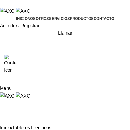
ADD ANYTHING HERE OR JUST REMOVE IT…
INICIO
NOSOTROS
SERVICIOS
PRODUCTOS
CONTACTO
Acceder / Registrar
Llamar
0
Menu
Tableros Eléctricos
Categories
Inicio
Tableros Eléctricos