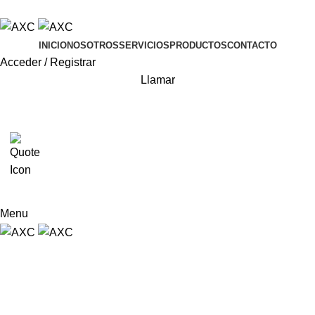
ADD ANYTHING HERE OR JUST REMOVE IT…
INICIO
NOSOTROS
SERVICIOS
PRODUCTOS
CONTACTO
Acceder / Registrar
Llamar
0
Menu