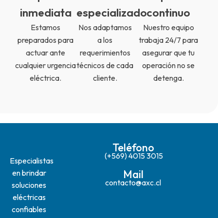
inmediata
especializado
continuo
Estamos
Nos adaptamos
Nuestro equipo
preparados para
a los
trabaja 24/7 para
actuar ante
requerimientos
asegurar que tu
cualquier urgencia
técnicos de cada
operación no se
eléctrica.
cliente.
detenga.
Teléfono
(+569) 4015 3015
Especialistas
Mail
en brindar
contacto@axc.cl
soluciones
eléctricas
confiables