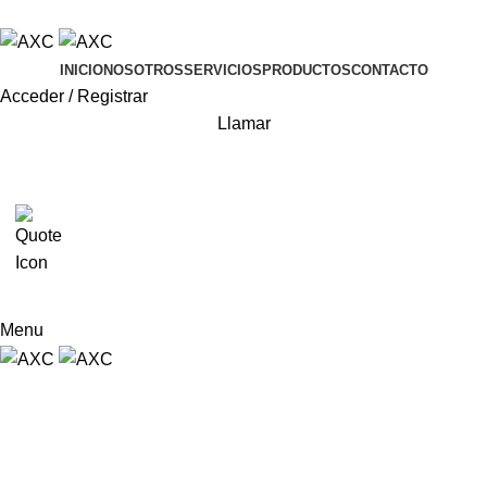
ADD ANYTHING HERE OR JUST REMOVE IT…
INICIO
NOSOTROS
SERVICIOS
PRODUCTOS
CONTACTO
Acceder / Registrar
Llamar
0
Menu