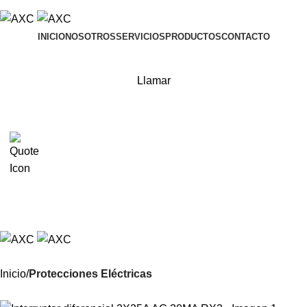
ADD ANYTHING HERE OR JUST REMOVE IT…
INICIO
NOSOTROS
SERVICIOS
PRODUCTOS
CONTACTO
Acceder / Registrar
Llamar
0
Menu
Inicio
Protecciones Eléctricas