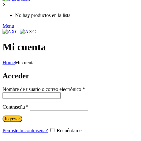
X
No hay productos en la lista
Menu
Mi cuenta
Home
Mi cuenta
Acceder
Obligatorio
Nombre de usuario o correo electrónico
*
Obligatorio
Contraseña
*
Ingresar
Perdiste tu contraseña?
Recuérdame